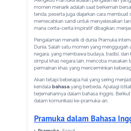
Mengikuti Pramuka adalah pengalaman yang 
momen menarik adalah saat berkemah bersam
tenda, peserta juga diajarkan cara membuat
memecahkan sandi untuk menyelesaikan tantan
mana cerita-cerita inspiratif dibagikan, menja
Pengalaman menarik di dunia Pramuka internas
Dunia. Salah satu momen yang menggugah a
negara, yang membawa budaya, tradisi, dan ke
simpul khas negara lain, mencoba masakan tr
permainan khas yang mencerminkan keberag
Akan tetapi beberapa hal yang sering menjad
kendala
bahasa
yang berbeda. Apalagi istila
terjemahannya dalam bahasa Inggris. Berikut
dalam komunikasi ke-pramuka-an.
Pramuka dalam Bahasa Ingg
1.
Pramuka
: Scout