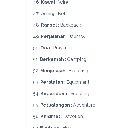
46.
Kawat
: Wire
47.
Jaring
: Net
48.
Ransel
: Backpack
49.
Perjalanan
: Journey
50.
Doa
: Prayer
51.
Berkemah
: Camping
52.
Menjelajah
: Exploring
53.
Peralatan
: Equipment
54.
Kepanduan
: Scouting
55.
Petualangan
: Adventure
56.
Khidmat
: Devotion
57.
Bantuan
: Help