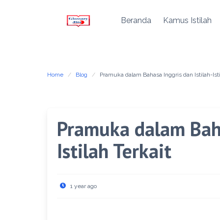
Beranda
Kamus Istilah
Skip
to
content
Home
Blog
Pramuka dalam Bahasa Inggris dan Istilah-Isti
Pramuka dalam Baha
Istilah Terkait
1 year ago