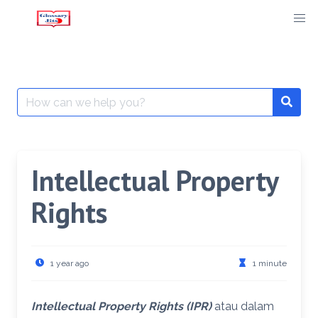
Skip
to
content
Search
for:
Intellectual Property
Rights
1 year ago
1 minute
Intellectual Property Rights (IPR)
atau dalam