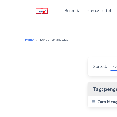
Beranda
Kamus Istilah
Skip
to
content
Home
pengertian apostille
Sorted:
Tag:
penge
Cara Meng